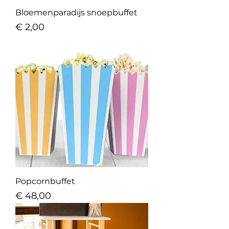
Bloemenparadijs snoepbuffet
Prijs
€ 2,00
Popcornbuffet
Prijs
€ 48,00