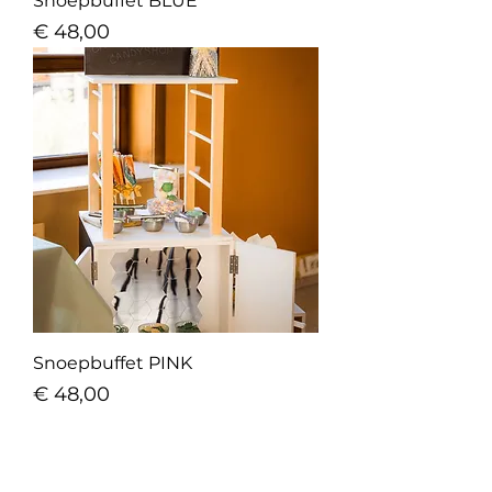
Snoepbuffet BLUE
Prijs
€ 48,00
Snoepbuffet PINK
Prijs
€ 48,00
Zoetiglekkers