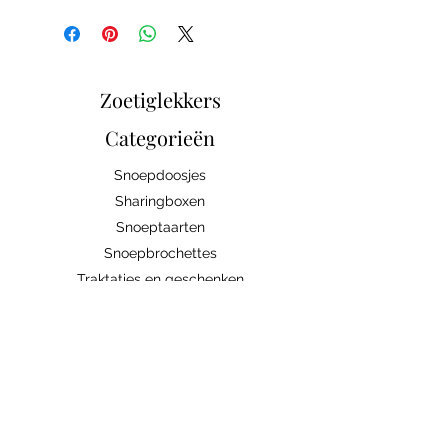
Zoetiglekkers
Categorieën
Snoepdoosjes
Sharingboxen
Snoeptaarten
Snoepbrochettes
Traktaties en geschenken
Snoep/Chocolade
Bedrijven
Abonnement
Contacteer ons
Handige links
Ingrediënten/allergenen