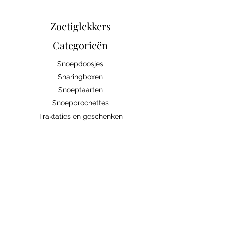
Zoetiglekkers
Categorieën
Snoepdoosjes
Sharingboxen
Snoeptaarten
Snoepbrochettes
Traktaties en geschenken
Snoep/Chocolade
Bedrijven
Abonnement
Contacteer ons
Handige links
Ingrediënten/allergenen
Algemene voorwaarden