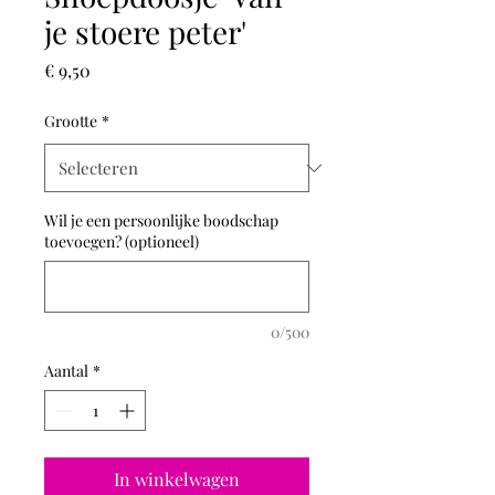
je stoere peter'
Prijs
€ 9,50
Grootte
*
Wil je een persoonlijke boodschap
toevoegen? (optioneel)
0/500
Aantal
*
In winkelwagen