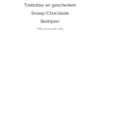
Traktaties en geschenken
Snoep/Chocolade
Bedrijven
Abonnement
Contacteer ons
Handige links
Ingrediënten/allergenen
Algemene voorwaarden
Verzenden/Ophalen
Weetjes
zoetiglekkers@gmail.com
0497786945
Kardinaal Cardijnplein 2
8501 Kortrijk (Bissegem)
België