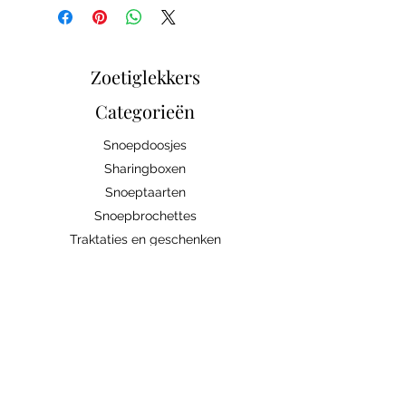
Zoetiglekkers
Categorieën
Snoepdoosjes
Sharingboxen
Snoeptaarten
Snoepbrochettes
Traktaties en geschenken
Snoep/Chocolade
Bedrijven
Abonnement
Contacteer ons
Handige links
Ingrediënten/allergenen