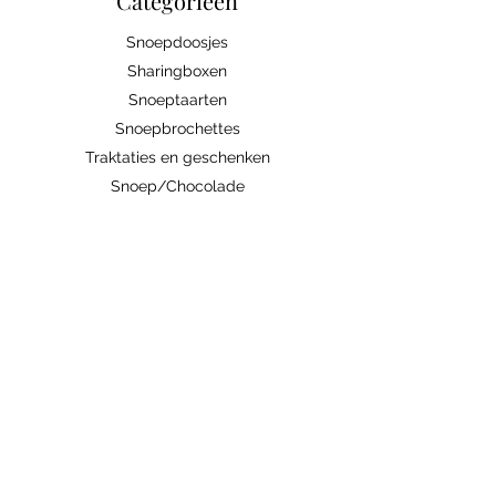
Categorieën
Snoepdoosjes
Sharingboxen
Snoeptaarten
Snoepbrochettes
Traktaties en geschenken
Snoep/Chocolade
Bedrijven
Abonnement
Contacteer ons
Handige links
Ingrediënten/allergenen
Algemene voorwaarden
Verzenden/Ophalen
Weetjes
zoetiglekkers@gmail.com