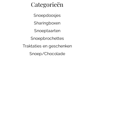
Categorieën
Snoepdoosjes
Sharingboxen
Snoeptaarten
Snoepbrochettes
Traktaties en geschenken
Snoep/Chocolade
Bedrijven
Abonnement
Contacteer ons
Handige links
Ingrediënten/allergenen
Algemene voorwaarden
Verzenden/Ophalen
Weetjes
zoetiglekkers@gmail.com