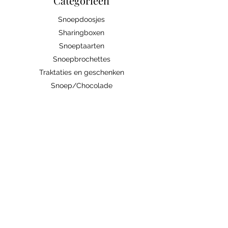
Categorieën
Snoepdoosjes
Sharingboxen
Snoeptaarten
Snoepbrochettes
Traktaties en geschenken
Snoep/Chocolade
Bedrijven
Abonnement
Contacteer ons
Handige links
Ingrediënten/allergenen
Algemene voorwaarden
Verzenden/Ophalen
Weetjes
zoetiglekkers@gmail.com