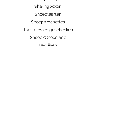
Sharingboxen
Snoeptaarten
Snoepbrochettes
Traktaties en geschenken
Snoep/Chocolade
Bedrijven
Abonnement
Contacteer ons
Handige links
Ingrediënten/allergenen
Algemene voorwaarden
Verzenden/Ophalen
Weetjes
zoetiglekkers@gmail.com
0497786945