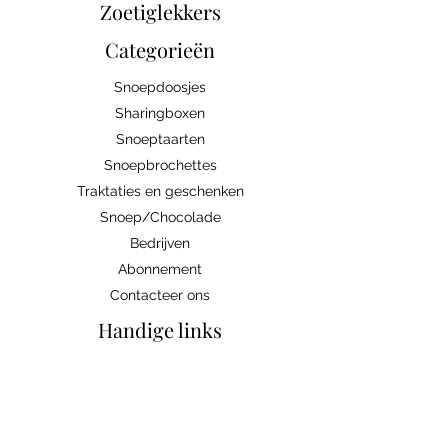
Zoetiglekkers
Categorieën
Snoepdoosjes
Sharingboxen
Snoeptaarten
Snoepbrochettes
Traktaties en geschenken
Snoep/Chocolade
Bedrijven
Abonnement
Contacteer ons
Handige links
Ingrediënten/allergenen
Algemene voorwaarden
Verzenden/Ophalen
Weetjes