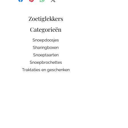
Zoetiglekkers
Categorieën
Snoepdoosjes
Sharingboxen
Snoeptaarten
Snoepbrochettes
Traktaties en geschenken
Snoep/Chocolade
Bedrijven
Abonnement
Contacteer ons
Handige links
Ingrediënten/allergenen
Algemene voorwaarden