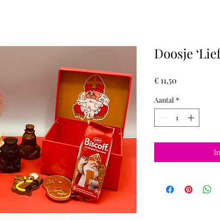
Doosje ‘Lief
Prijs
€ 11,50
Aantal
*
I