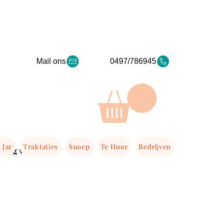
Mail ons
0497/786945
 Jar
Traktaties
Snoep
Te Huur
Bedrijven
nding vanaf €50