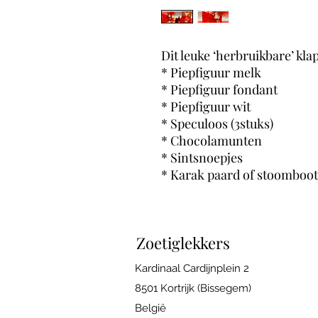
Dit leuke ‘herbruikbare’ kla
* Piepfiguur melk
* Piepfiguur fondant
* Piepfiguur wit
* Speculoos (3stuks)
* Chocolamunten
* Sintsnoepjes
* Karak paard of stoomboot
Zoetiglekkers
Kardinaal Cardijnplein 2
8501 Kortrijk (Bissegem)
België