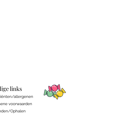
ige links
diënten/allergenen
ene voorwaarden
nden/Ophalen