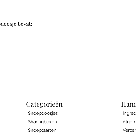
pdoosje bevat:
Categorieën
Hand
Snoepdoosjes
Ingre
Sharingboxen
Algem
Snoeptaarten
Verze