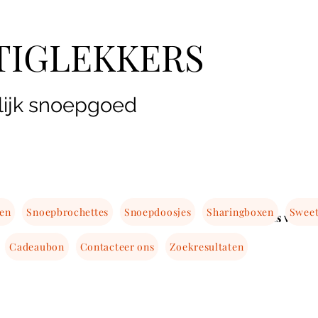
TIGLEKKERS
lijk snoepgoed
ten
Snoepbrochettes
Snoepdoosjes
Sharingboxen
Sweet
Gratis verze
Cadeaubon
Contacteer ons
Zoekresultaten